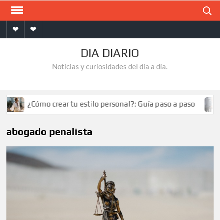
Saltar
Buscar
al
Inicio
Contacto
contenido
DIA DIARIO
Noticias y curiosidades del día a día.
¿Cómo crear tu estilo personal?: Guía paso a paso
abogado penalista