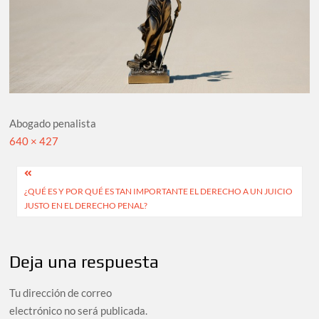
Abogado penalista
Tamaño
640 × 427
completo
Navegación
¿QUÉ ES Y POR QUÉ ES TAN IMPORTANTE EL DERECHO A UN JUICIO
de
JUSTO EN EL DERECHO PENAL?
entradas
Deja una respuesta
Tu dirección de correo
electrónico no será publicada.