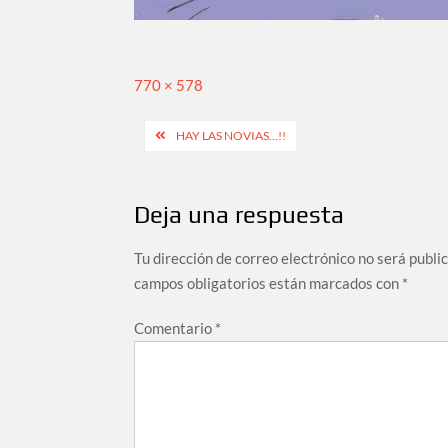
Tamaño
770 × 578
completo
Navegación
HAY LAS NOVIAS…!!
de
entradas
Deja una respuesta
Tu dirección de correo electrónico no será publi
campos obligatorios están marcados con
*
Comentario
*