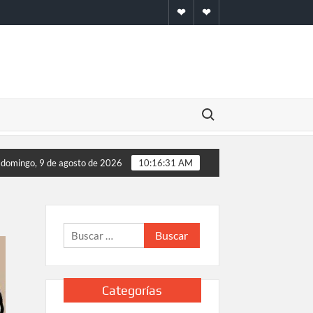
Inicio
Contacto
Buscar:
otel?
La labor de los despachos de abogados
domingo, 9 de agosto de 2026
10:16:31 AM
Buscar:
Categorías