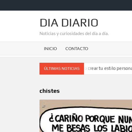
Saltar
al
contenido
DIA DIARIO
Noticias y curiosidades del día a día.
INICIO
CONTACTO
despachos de abogados
¿Cómo crear tu estilo personal?: 
ÚLTIMAS NOTICIAS
chistes