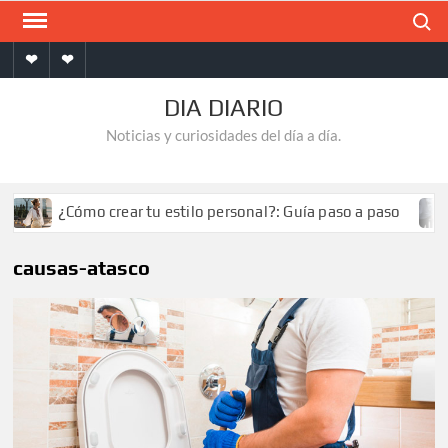
Saltar
Buscar
al
Inicio
Contacto
contenido
DIA DIARIO
Noticias y curiosidades del día a día.
¿Cómo crear tu estilo personal?: Guía paso a paso
causas-atasco