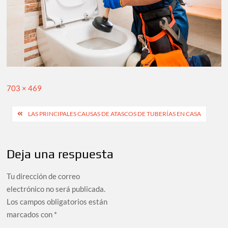
Tamaño
703 × 469
completo
Navegación
LAS PRINCIPALES CAUSAS DE ATASCOS DE TUBERÍAS EN CASA
de
entradas
Deja una respuesta
Tu dirección de correo
electrónico no será publicada.
Los campos obligatorios están
marcados con
*