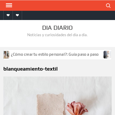
Saltar
Buscar
al
Inicio
Contacto
contenido
DIA DIARIO
Noticias y curiosidades del día a día.
¿Cómo crear tu estilo personal?: Guía paso a paso
¿C
blanqueamiento-textil