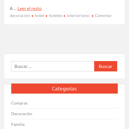
A …
Leer el resto
decoracion
hotel
hoteles
interiorismo
en
Comentar
Ideas
de
diseño
de
interiores
para
hoteles
Buscar:
Categorías
Compras
Decoración
Familia