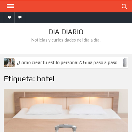
Saltar
Buscar
al
Inicio
Contacto
contenido
DIA DIARIO
Noticias y curiosidades del día a día.
¿Cómo crear tu estilo personal?: Guía paso a paso
Etiqueta:
hotel