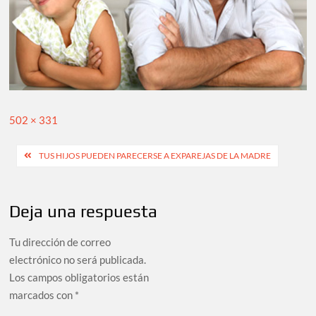
Tamaño
502 × 331
completo
Navegación
TUS HIJOS PUEDEN PARECERSE A EXPAREJAS DE LA MADRE
de
entradas
Deja una respuesta
Tu dirección de correo
electrónico no será publicada.
Los campos obligatorios están
marcados con
*