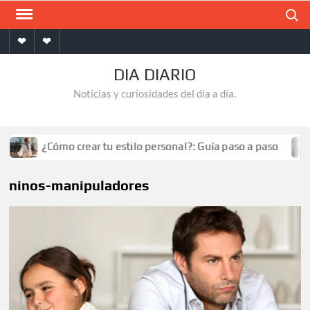
Saltar
Buscar
al
Inicio
Contacto
contenido
DIA DIARIO
Noticias y curiosidades del día a día.
¿Cómo crear tu estilo personal?: Guía paso a paso
ninos-manipuladores