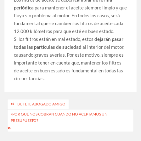
periódica
para mantener el aceite siempre limpio y que
fluya sin problema al motor. En todos los casos, será
fundamental que se cambien los filtros de aceite cada
12.000 kilómetros para que esté en buen estado.
Si los filtros están en mal estado, estos
dejarán pasar
todas las partículas de suciedad
al interior del motor,
causando graves averías. Por este motivo, siempre es
importante tener en cuenta que, mantener los filtros
de aceite en buen estado es fundamental en todas las
circunstancias.
Navegación
BUFETE ABOGADO AMIGO
de
¿POR QUÉ NOS COBRAN CUANDO NO ACEPTAMOS UN
PRESUPUESTO?
entradas