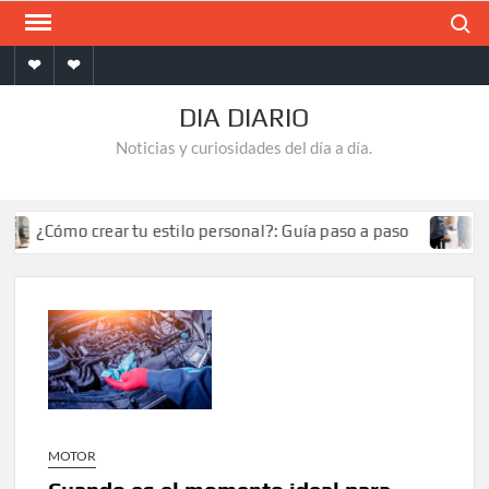
Saltar
Buscar
al
Inicio
Contacto
contenido
DIA DIARIO
Noticias y curiosidades del día a día.
¿Cómo crear tu estilo personal?: Guía paso a paso
¿Cóm
MOTOR